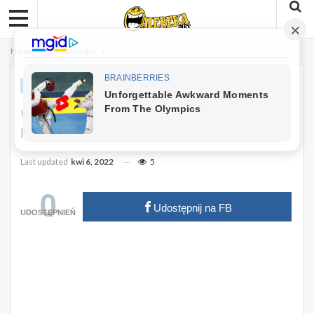
Home
Ciekawostki
CIEKAWOSTKI
Wąchanie Rozmarynu Poprawia
Pamięć Nawet O 75%.
Last updated
kwi 6, 2022
5
0
Udostępnij na FB
UDOSTĘPNIEŃ