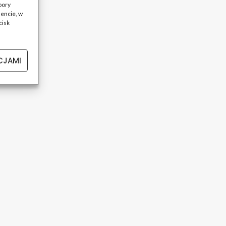
bory
encie, w
cisk
CJAMI