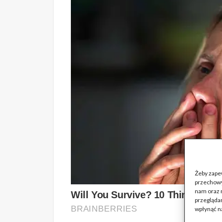
Żeby zapew
przechowy
nam oraz 
przeglądan
wpłynąć na