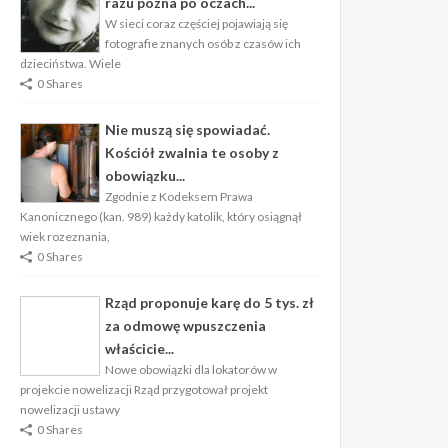
razu pozna po oczach...
W sieci coraz częściej pojawiają się
fotografie znanych osób z czasów ich
dzieciństwa. Wiele
0 Shares
Nie muszą się spowiadać.
Kościół zwalnia te osoby z
obowiązku...
Zgodnie z Kodeksem Prawa
Kanonicznego (kan. 989) każdy katolik, który osiągnął
wiek rozeznania,
0 Shares
Rząd proponuje karę do 5 tys. zł
za odmowę wpuszczenia
właścicie...
Nowe obowiązki dla lokatorów w
projekcie nowelizacji Rząd przygotował projekt
nowelizacji ustawy
0 Shares