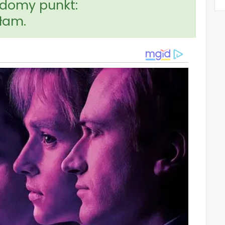
adomy punkt:
iłam.