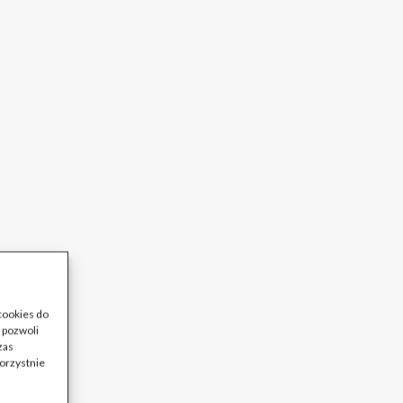
 cookies do
 pozwoli
zas
korzystnie