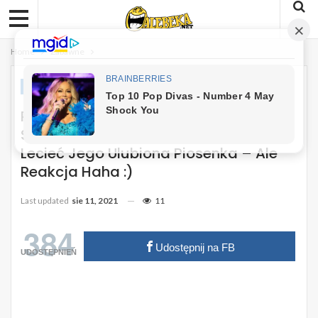
Home
Zabawne
ZABAWNE
Pies Śpi Na Tylnym Siedzeniu
Samochodu Gdy W Radio Zaczyna
Lecieć Jego Ulubiona Piosenka – Ale
Reakcja Haha :)
Last updated
sie 11, 2021
11
384
Udostępnij na FB
UDOSTĘPNIEŃ