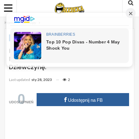
Home
Dowcipy
DOWCIPY
Kawał: Kiedy Miałem 14 Lat Miałem
Nadzieje, Że Kiedyś Będę Miał
Dziewczynę.
Last updated
sty 28, 2023
2
0
Udostępnij na FB
UDOSTĘPNIEŃ