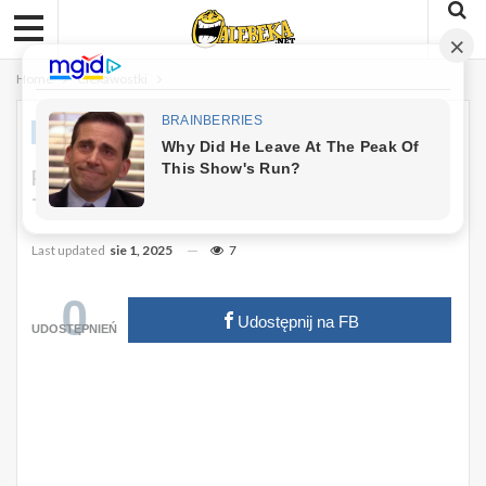
Home
Ciekawostki
CIEKAWOSTKI
PiS Stracił Pozycję Lidera. Która Partia
Teraz Dominuje Wśród Polaków?
Last updated
sie 1, 2025
7
0
Udostępnij na FB
UDOSTĘPNIEŃ