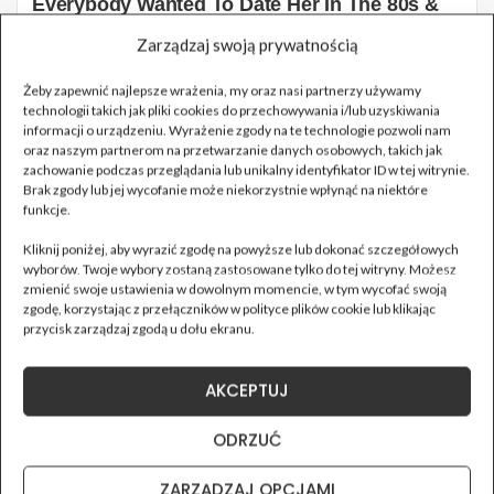
Zarządzaj swoją prywatnością
Żeby zapewnić najlepsze wrażenia, my oraz nasi partnerzy używamy
technologii takich jak pliki cookies do przechowywania i/lub uzyskiwania
informacji o urządzeniu. Wyrażenie zgody na te technologie pozwoli nam
oraz naszym partnerom na przetwarzanie danych osobowych, takich jak
zachowanie podczas przeglądania lub unikalny identyfikator ID w tej witrynie.
Brak zgody lub jej wycofanie może niekorzystnie wpłynąć na niektóre
funkcje.
Kliknij poniżej, aby wyrazić zgodę na powyższe lub dokonać szczegółowych
wyborów. Twoje wybory zostaną zastosowane tylko do tej witryny. Możesz
zmienić swoje ustawienia w dowolnym momencie, w tym wycofać swoją
zgodę, korzystając z przełączników w polityce plików cookie lub klikając
przycisk zarządzaj zgodą u dołu ekranu.
AKCEPTUJ
ODRZUĆ
ZARZĄDZAJ OPCJAMI