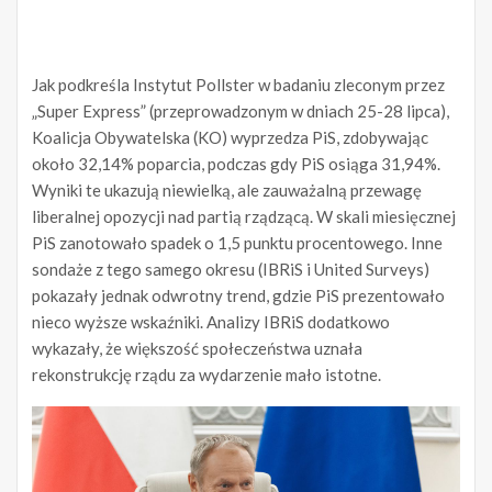
Jak podkreśla Instytut Pollster w badaniu zleconym przez
„Super Express” (przeprowadzonym w dniach 25-28 lipca),
Koalicja Obywatelska (KO) wyprzedza PiS, zdobywając
około 32,14% poparcia, podczas gdy PiS osiąga 31,94%.
Wyniki te ukazują niewielką, ale zauważalną przewagę
liberalnej opozycji nad partią rządzącą. W skali miesięcznej
PiS zanotowało spadek o 1,5 punktu procentowego. Inne
sondaże z tego samego okresu (IBRiS i United Surveys)
pokazały jednak odwrotny trend, gdzie PiS prezentowało
nieco wyższe wskaźniki. Analizy IBRiS dodatkowo
wykazały, że większość społeczeństwa uznała
rekonstrukcję rządu za wydarzenie mało istotne.