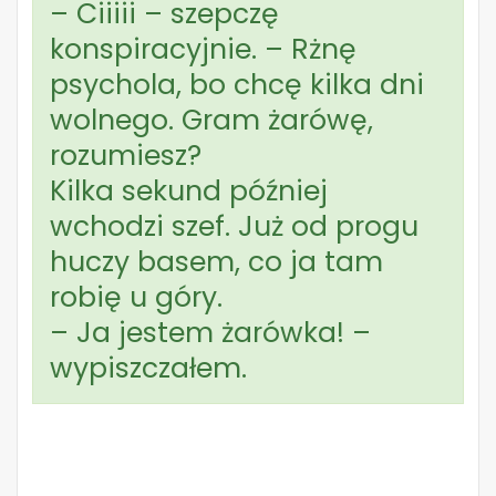
– Ciiiii – szepczę
konspiracyjnie. – Rżnę
psychola, bo chcę kilka dni
wolnego. Gram żarówę,
rozumiesz?
Kilka sekund później
wchodzi szef. Już od progu
huczy basem, co ja tam
robię u góry.
– Ja jestem żarówka! –
wypiszczałem.