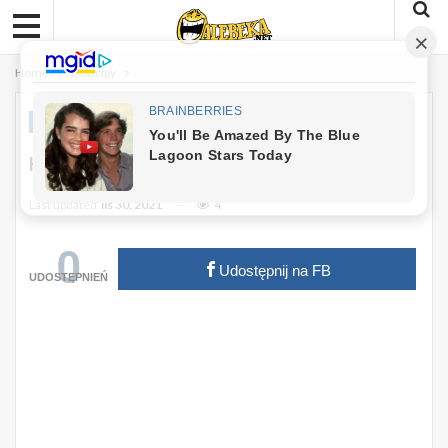
Home
Dowcipy
DOWCIPY
Kawał: Krótki Urlop :)
Last updated
lis 30, 2021
4
0
Udostępnij na FB
UDOSTĘPNIEŃ