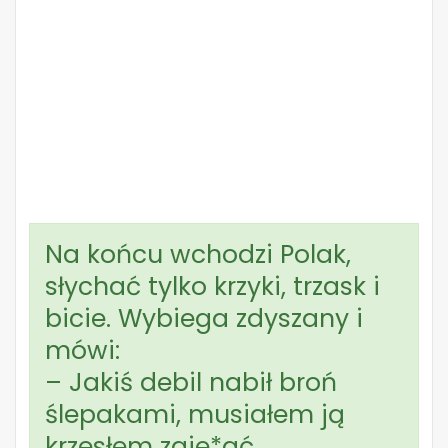
Na końcu wchodzi Polak,
słychać tylko krzyki, trzask i
bicie. Wybiega zdyszany i
mówi:
– Jakiś debil nabił broń
ślepakami, musiałem ją
krzesłem zaje*ać.