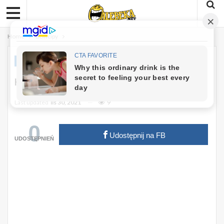
Home
Dowcipy
DOWCIPY
Kawał: Casting W FBI :)
Last updated
lis 30, 2021
9
0
Udostępnij na FB
UDOSTĘPNIEŃ