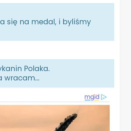
a się na medal, i byliśmy
ykanin Polaka.
ela wracam…