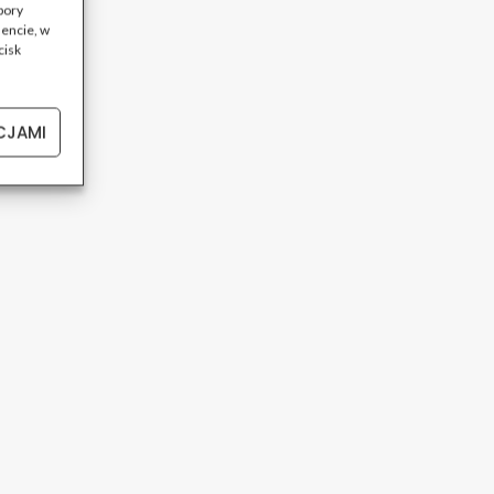
bory
encie, w
cisk
CJAMI