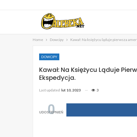
Home
Dowcipy
Kawał: Na księżycu ląduje pierwsza ame
DOWCIPY
Kawał: Na Księżycu Ląduje Pie
Ekspedycja.
Last updated
lut 10, 2023
3
0
UDOSTĘPNIEŃ