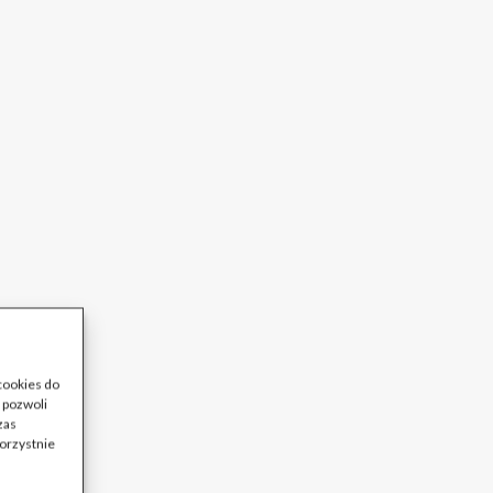
 cookies do
 pozwoli
zas
korzystnie