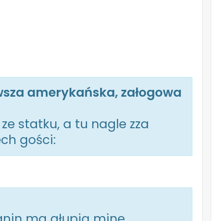
rwsza amerykańska, załogowa
e statku, a tu nagle zza
ch gości:
anin ma głupią minę.