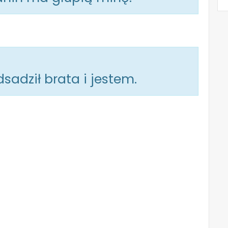
dsadził brata i jestem.