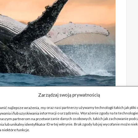
Zarządzaj swoją prywatnością
nić najlepsze wrażenia, my oraz nasi partnerzy używamy technologii takich jak pliki
wania i/lub uzyskiwania informacji o urządzeniu. Wyrażenie zgody na te technologie
naszym partnerom na przetwarzanie danych osobowych, takich jak zachowanie podc
ia lub unikalny identyfikator ID w tej witrynie. Brak zgody lub jej wycofanie może nie
 niektóre funkcje.