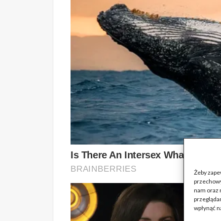
Żeby zapew
przechowy
nam oraz 
przeglądan
wpłynąć na