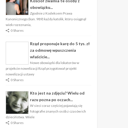
Kościół zwalnia te osoby z
obowiązku...
Zgodnie z Kodeksem Prawa
Kanonicznego (kan. 989) każdy katolik, który osiągnął
wiek rozeznania,
0 Shares
Rząd proponuje karę do 5 tys. zł
za odmowę wpuszczenia
właścicie...
Nowe obowiązki dla lokatorów w
projekcie nowelizacji Rząd przygotował projekt
nowelizacji ustawy
0 Shares
Kto jest na zdjęciu? Wielu od
razu pozna po oczach...
W sieci coraz częściej pojawiają się
fotografie znanych osób z czasów ich
dzieciństwa. Wiele
0 Shares