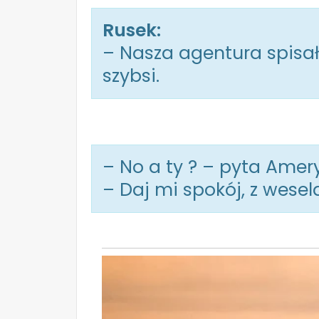
Rusek:
– Nasza agentura spisał
szybsi.
– No a ty ? – pyta Amer
– Daj mi spokój, z wes