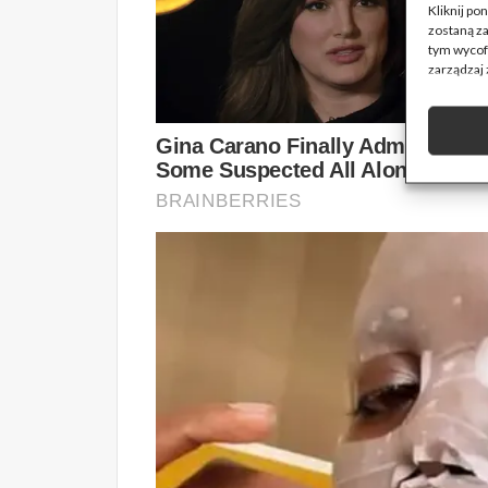
Kliknij p
zostaną z
tym wycofa
zarządzaj 