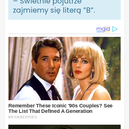
– Świetnie pojutrze
zajmiemy się literą ”B”.