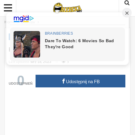
Home
Dowcipy
DOWCIPY
Kawał Dnia: Mówiący Niemowa
Last updated
wrz 18, 2023
5
0
Udostępnij na FB
UDOSTĘPNIEŃ