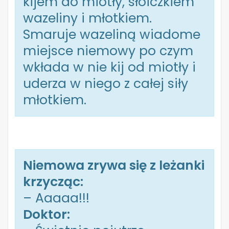
kijem do miotły, słoiczkiem
wazeliny i młotkiem.
Smaruje wazeliną wiadome
miejsce niemowy po czym
wkłada w nie kij od miotły i
uderza w niego z całej siły
młotkiem.
Niemowa zrywa się z leżanki
krzycząc:
– Aaaaa!!!
Doktor: