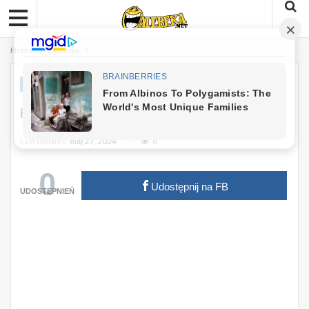
Home
Dowcipy
DOWCIPY
Kawał: Żona Do Męża
Last updated
maj 27, 2024
8
0
Udostępnij na FB
UDOSTĘPNIEŃ