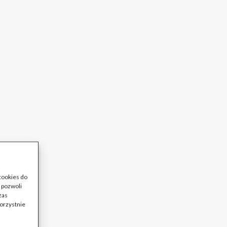
 cookies do
 pozwoli
zas
korzystnie