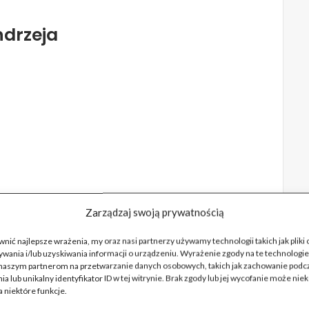
drzeja
ęłam zauważać zmiany w zachowaniu
Zarządzaj swoją prywatnością
ałżeństwem, ale teraz unikał rozmów o
ię dzieje, zbywał mnie. Jego nerwowość była
nić najlepsze wrażenia, my oraz nasi partnerzy używamy technologii takich jak pliki
wiać, czy pani Maria miała z tym coś
wania i/lub uzyskiwania informacji o urządzeniu. Wyrażenie zgody na te technologie
zcza łatwo, ale nie miałam konkretnych
naszym partnerom na przetwarzanie danych osobowych, takich jak zachowanie podc
ia lub unikalny identyfikator ID w tej witrynie. Brak zgody lub jej wycofanie może nie
 niektóre funkcje.
pocztową, natknęłam się na kilka listów na