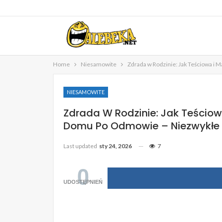
Home
Niesamowite
Zdrada w Rodzinie: Jak Teściowa i
NIESAMOWITE
Zdrada W Rodzinie: Jak Teściow
Domu Po Odmowie – Niezwykłe Z
Last updated
sty 24, 2026
7
0
UDOSTĘPNIEŃ