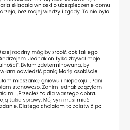
aria składała wnioski o ubezpieczenie domu
zeja, bez mojej wiedzy i zgody. To nie była
ższej rodziny mógłby zrobić coś takiego.
ndrzejem. Jednak on tylko zbywał moje
malności”. Byłam zdeterminowana, by
wiłam odwiedzić panią Marię osobiście.
łam mieszankę gniewu i niepokoju. „Pani
ęłam stanowczo. Zanim jednak zdążyłam
ła mi: „Przecież to dla waszego dobra.
łają takie sprawy. Mój syn musi mieć
 zdanie. Dlatego chciałam to załatwić po