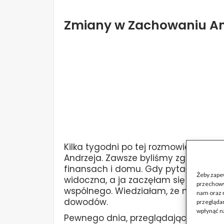
Zmiany w Zachowaniu An
Kilka tygodni po tej rozmowie zacz
Andrzeja. Zawsze byliśmy zgodnym m
finansach i domu. Gdy pytałam, co s
Żeby zapew
widoczna, a ja zaczęłam się zastana
przechowy
wspólnego. Wiedziałam, że nie odpus
nam oraz 
dowodów.
przeglądan
wpłynąć na
Pewnego dnia, przeglądając skrzynkę 