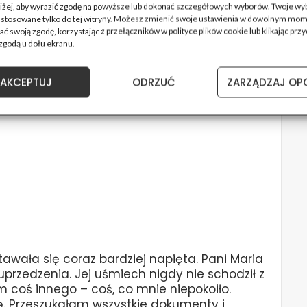
pieczenia domu. Zdziwiłam się, bo nigdy o
oniżej, aby wyrazić zgodę na powyższe lub dokonać szczegółowych wyborów. Twoje wy
astosowane tylko do tej witryny. Możesz zmienić swoje ustawienia w dowolnym mom
u te dokumenty, tylko wzruszył ramionami i
ć swoją zgodę, korzystając z przełączników w polityce plików cookie lub klikając przy
 Nie byłam przekonana, że to przypadek.
zgodą u dołu ekranu.
AKCEPTUJ
ODRZUĆ
ZARZĄDZAJ OP
ami
tawała się coraz bardziej napięta. Pani Maria
przedzenia. Jej uśmiech nigdy nie schodził z
m coś innego – coś, co mnie niepokoiło.
. Przeszukałam wszystkie dokumenty i