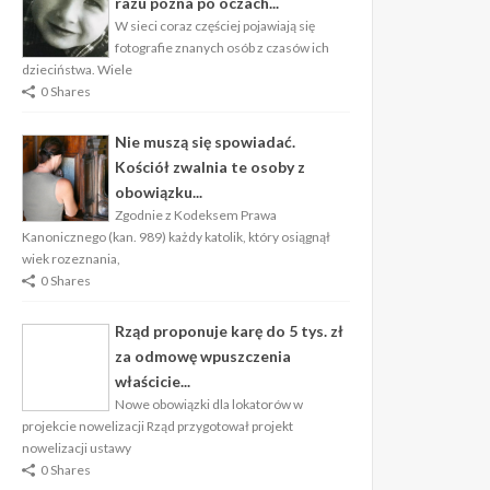
razu pozna po oczach...
W sieci coraz częściej pojawiają się
fotografie znanych osób z czasów ich
dzieciństwa. Wiele
0 Shares
Nie muszą się spowiadać.
Kościół zwalnia te osoby z
obowiązku...
Zgodnie z Kodeksem Prawa
Kanonicznego (kan. 989) każdy katolik, który osiągnął
wiek rozeznania,
0 Shares
Rząd proponuje karę do 5 tys. zł
za odmowę wpuszczenia
właścicie...
Nowe obowiązki dla lokatorów w
projekcie nowelizacji Rząd przygotował projekt
nowelizacji ustawy
0 Shares