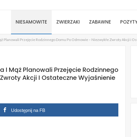
NIESAMOWITE
ZWIERZAKI
ZABAWNE
POZYT
 Mąż Planowali Przejęcie Rodzinnego Domu Po Odmowie – Niezwykłe Zwroty Akcji i O
a I Mąż Planowali Przejęcie Rodzinnego
wroty Akcji I Ostateczne Wyjaśnienie
Udostępnij na FB