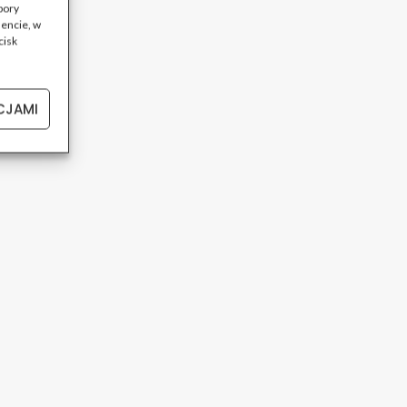
bory
encie, w
cisk
CJAMI