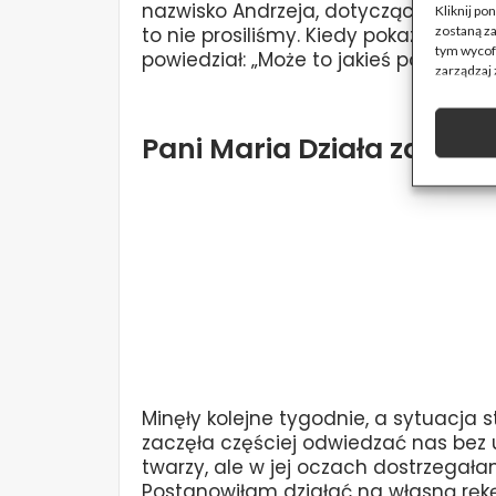
nazwisko Andrzeja, dotyczących ubez
Kliknij p
zostaną z
to nie prosiliśmy. Kiedy pokazałam m
tym wycofa
powiedział: „Może to jakieś pomyłki”.
zarządzaj 
Pani Maria Działa za Kul
Minęły kolejne tygodnie, a sytuacja s
zaczęła częściej odwiedzać nas bez u
twarzy, ale w jej oczach dostrzegała
Postanowiłam działać na własną rękę