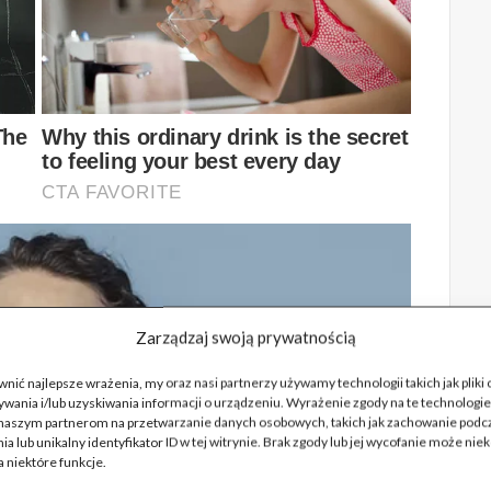
Zarządzaj swoją prywatnością
nić najlepsze wrażenia, my oraz nasi partnerzy używamy technologii takich jak pliki
wania i/lub uzyskiwania informacji o urządzeniu. Wyrażenie zgody na te technologie
naszym partnerom na przetwarzanie danych osobowych, takich jak zachowanie podc
ia lub unikalny identyfikator ID w tej witrynie. Brak zgody lub jej wycofanie może nie
 niektóre funkcje.