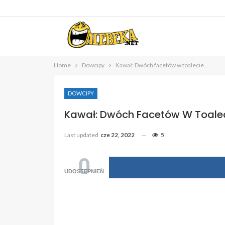
Home
Dowcipy
Kawał: Dwóch facetów w toalecie…
DOWCIPY
Kawał: Dwóch Facetów W Toale
Last updated
cze 22, 2022
5
0
UDOSTĘPNIEŃ