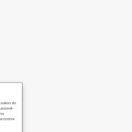
 cookies do
 pozwoli
zas
korzystnie