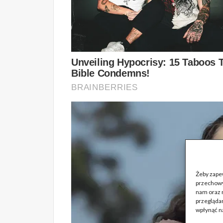
Żeby zapew
przechowy
nam oraz 
przeglądan
wpłynąć na