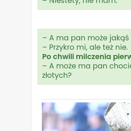
– Niestety, nie mam.
– A ma pan może jakąś
– Przykro mi, ale też nie.
Po chwili milczenia pier
– A może ma pan chocia
złotych?