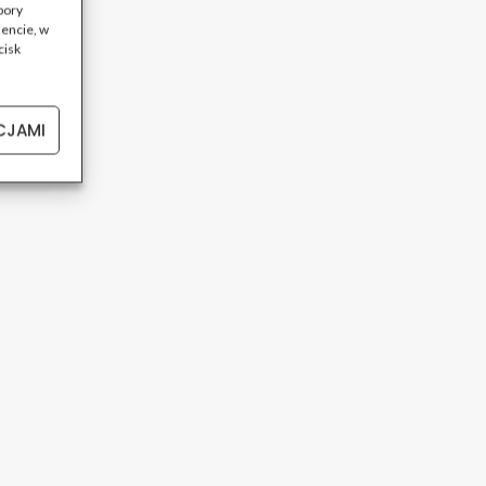
bory
encie, w
cisk
CJAMI