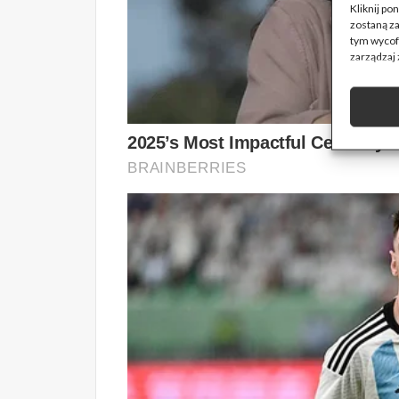
Kliknij p
zostaną z
tym wycofa
zarządzaj 