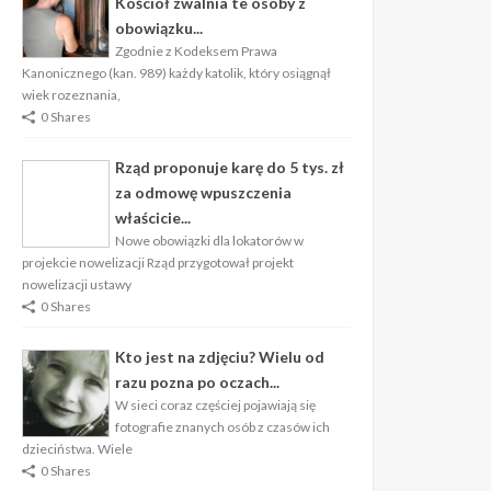
Kościół zwalnia te osoby z
obowiązku...
Zgodnie z Kodeksem Prawa
Kanonicznego (kan. 989) każdy katolik, który osiągnął
wiek rozeznania,
0 Shares
Rząd proponuje karę do 5 tys. zł
za odmowę wpuszczenia
właścicie...
Nowe obowiązki dla lokatorów w
projekcie nowelizacji Rząd przygotował projekt
nowelizacji ustawy
0 Shares
Kto jest na zdjęciu? Wielu od
razu pozna po oczach...
W sieci coraz częściej pojawiają się
fotografie znanych osób z czasów ich
dzieciństwa. Wiele
0 Shares