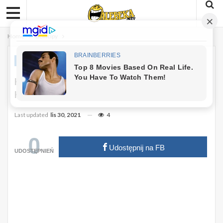
Home
Dowcipy
DOWCIPY
Kawał: Student Zaczepia Profesora Na
Korytarzu
Last updated
lis 30, 2021
4
0
Udostępnij na FB
UDOSTĘPNIEŃ