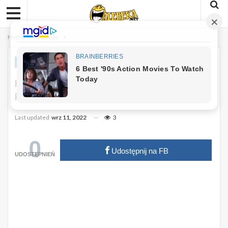
Home
Dowcipy
DOWCIPY
Kawał: Stary Hydraulik Bierze
Praktykanta Na Robotę…
Last updated
wrz 11, 2022
3
0
Udostępnij na FB
UDOSTĘPNIEŃ