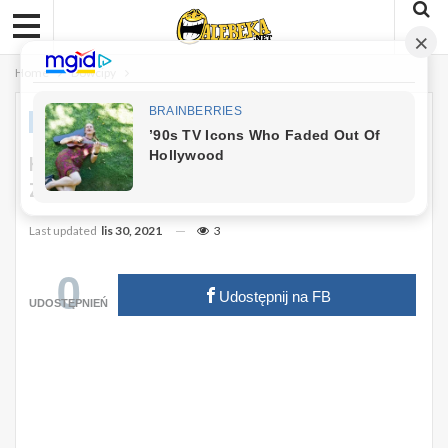
Home
Dowcipy
DOWCIPY
Kawał: Starszy Pan Stwierdził, Że Jego
Żona Słabo Słyszy… :)
Last updated
lis 30, 2021
3
0
Udostępnij na FB
UDOSTĘPNIEŃ