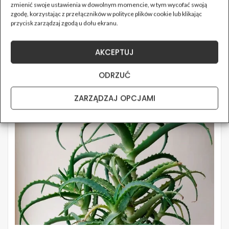
zmienić swoje ustawienia w dowolnym momencie, w tym wycofać swoją
zgodę, korzystając z przełączników w polityce plików cookie lub klikając
przycisk zarządzaj zgodą u dołu ekranu.
AKCEPTUJ
ODRZUĆ
ZARZĄDZAJ OPCJAMI