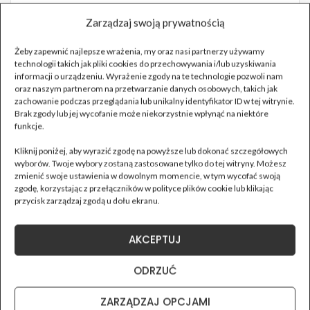
Zarządzaj swoją prywatnością
Żeby zapewnić najlepsze wrażenia, my oraz nasi partnerzy używamy
technologii takich jak pliki cookies do przechowywania i/lub uzyskiwania
informacji o urządzeniu. Wyrażenie zgody na te technologie pozwoli nam
oraz naszym partnerom na przetwarzanie danych osobowych, takich jak
zachowanie podczas przeglądania lub unikalny identyfikator ID w tej witrynie.
Brak zgody lub jej wycofanie może niekorzystnie wpłynąć na niektóre
funkcje.
Kliknij poniżej, aby wyrazić zgodę na powyższe lub dokonać szczegółowych
wyborów. Twoje wybory zostaną zastosowane tylko do tej witryny. Możesz
zmienić swoje ustawienia w dowolnym momencie, w tym wycofać swoją
zgodę, korzystając z przełączników w polityce plików cookie lub klikając
przycisk zarządzaj zgodą u dołu ekranu.
AKCEPTUJ
ODRZUĆ
ZARZĄDZAJ OPCJAMI