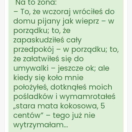
Na to żona:
– To, że wczoraj wróciłeś do
domu pijany jak wieprz – w
porządku; to, że
zapaskudziłeś cały
przedpokój – w porządku; to,
że załatwiłeś się do
umywalki – jeszcze ok; ale
kiedy się koło mnie
położyłeś, dotknąłeś moich
pośladków i wymamrotałeś
„stara mata kokosowa, 5
centów” – tego już nie
wytrzymałam…