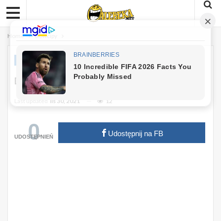
Home
Dowcipy
DOWCIPY
Dowcip: Sprzedawca Dywanów :)
Last updated
lis 30, 2021
12
0
Udostępnij na FB
UDOSTĘPNIEŃ