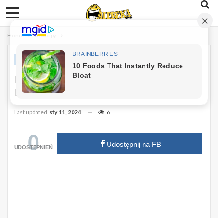
Home
Dowcipy
DOWCIPY
Kawał: Siedzi Góral W Lesie Na Pieńku
Drzewa
Last updated
sty 11, 2024
6
0
Udostępnij na FB
UDOSTĘPNIEŃ