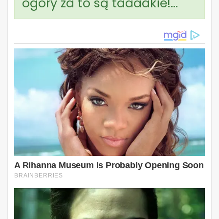
ogóry za to są taaaakie!…