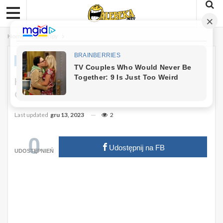
Home
Dowcipy
DOWCIPY
Kawał: Sąsiad Spotyka Sąsiadkę W
Ogródku Przed Domem
Last updated
gru 13, 2023
2
0
Udostępnij na FB
UDOSTĘPNIEŃ