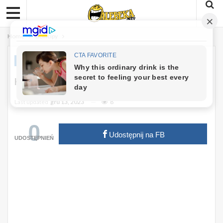
Home
Dowcipy
DOWCIPY
Kawał: Przychodzi Baba Do Lekarza
Last updated
gru 13, 2023
8
0
Udostępnij na FB
UDOSTĘPNIEŃ