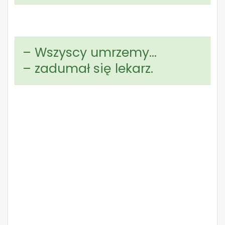
– Wszyscy umrzemy…
– zadumał się lekarz.