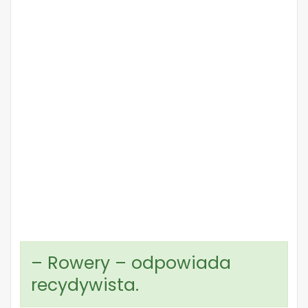
– Rowery – odpowiada
recydywista.