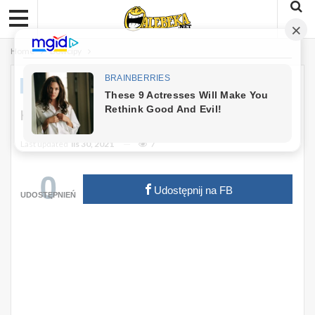
Home
Dowcipy
DOWCIPY
Kawał: Pewien Więzień I Celnik :)
Last updated
lis 30, 2021
7
0
Udostępnij na FB
UDOSTĘPNIEŃ