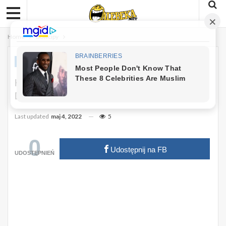
Home
Dowcipy
DOWCIPY
Kawał: Przychodzi Jasio W Odwiedziny
Do Dziadka.
Last updated
maj 4, 2022
5
0
Udostępnij na FB
UDOSTĘPNIEŃ