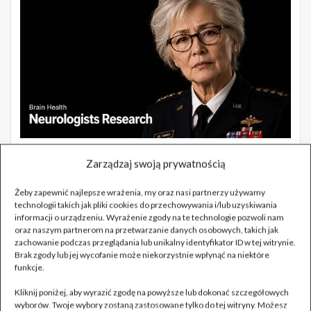
Zarządzaj swoją prywatnością
Żeby zapewnić najlepsze wrażenia, my oraz nasi partnerzy używamy
technologii takich jak pliki cookies do przechowywania i/lub uzyskiwania
informacji o urządzeniu. Wyrażenie zgody na te technologie pozwoli nam
oraz naszym partnerom na przetwarzanie danych osobowych, takich jak
zachowanie podczas przeglądania lub unikalny identyfikator ID w tej witrynie.
Brak zgody lub jej wycofanie może niekorzystnie wpłynąć na niektóre
funkcje.
Kliknij poniżej, aby wyrazić zgodę na powyższe lub dokonać szczegółowych
wyborów. Twoje wybory zostaną zastosowane tylko do tej witryny. Możesz