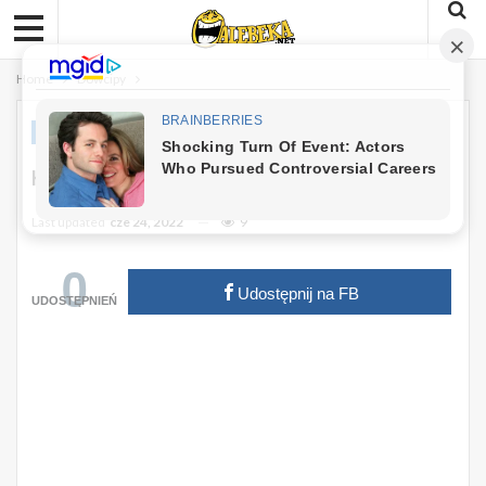
Home
Dowcipy
DOWCIPY
Kawał: Pozwolenie Na Łowienie Ryb.
Last updated
cze 24, 2022
9
0
Udostępnij na FB
UDOSTĘPNIEŃ