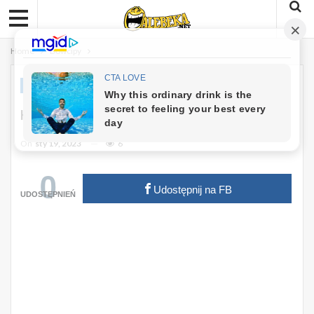
Home
Dowcipy
DOWCIPY
Kawał: Napad Na Bank
On
sty 19, 2023
6
0
Udostępnij na FB
UDOSTĘPNIEŃ