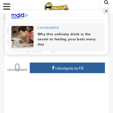
Home
Dowcipy
DOWCIPY
Kawał: Mąż I Żona Chcą Iść Do Łóżka
Last updated
sie 18, 2022
8
0
Udostępnij na FB
UDOSTĘPNIEŃ