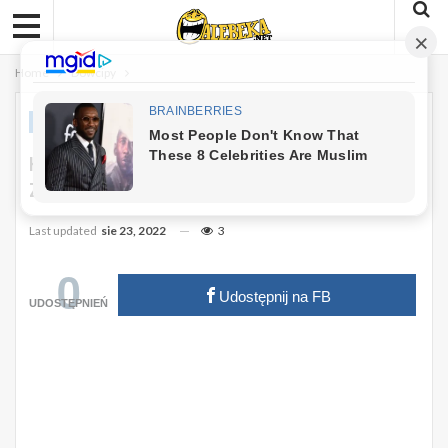
Home
Dowcipy
DOWCIPY
Kawał: Gość Baraszkował W Najlepsze
Z Kochanką…
Last updated
sie 23, 2022
3
0
Udostępnij na FB
UDOSTĘPNIEŃ