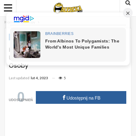
Home
Dowcipy
DOWCIPY
Kawał: Dzieci, Dzisiaj Będziemy Się
Uczyć Odmiany Czasowników Przez
Osoby
Last updated
lut 4, 2023
5
0
Udostępnij na FB
UDOSTĘPNIEŃ