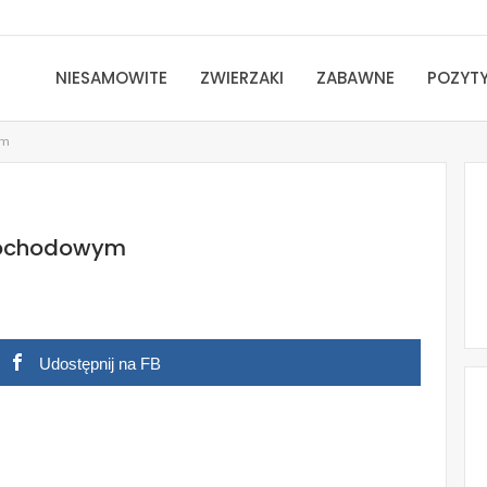
NIESAMOWITE
ZWIERZAKI
ZABAWNE
POZYT
ym
mochodowym
Udostępnij na FB