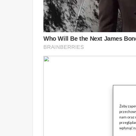
Żeby zapew
przechowy
nam oraz 
przeglądan
wpłynąć na