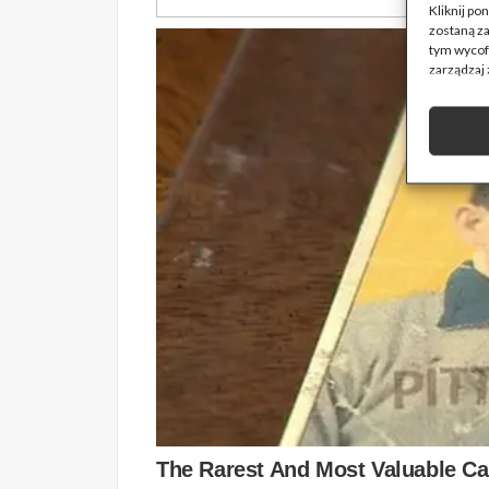
Kliknij p
zostaną z
tym wycofa
zarządzaj 