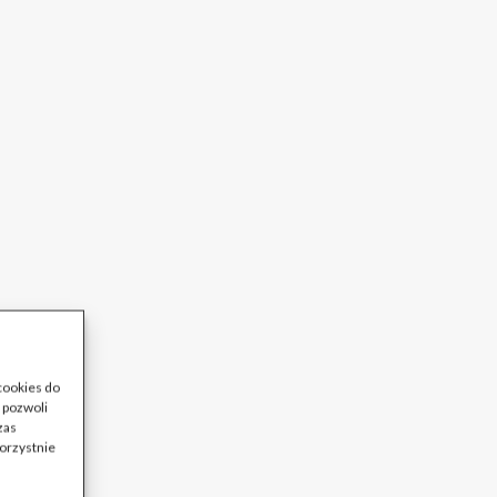
 cookies do
 pozwoli
zas
korzystnie