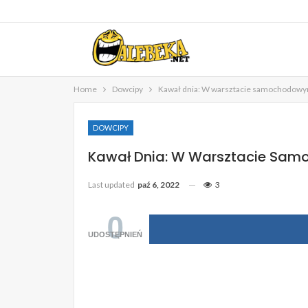
Home
Dowcipy
Kawał dnia: W warsztacie samochodow
DOWCIPY
Kawał Dnia: W Warsztacie Sa
Last updated
paź 6, 2022
3
0
UDOSTĘPNIEŃ