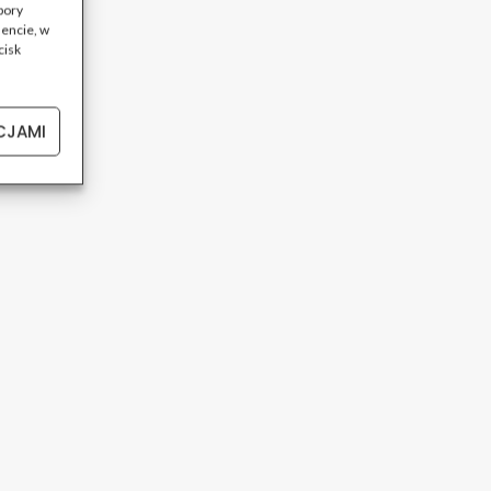
bory
encie, w
cisk
CJAMI