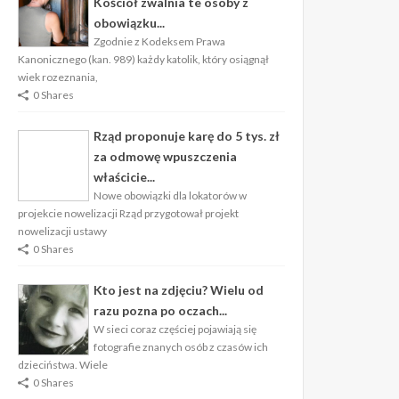
Kościół zwalnia te osoby z
obowiązku...
Zgodnie z Kodeksem Prawa
Kanonicznego (kan. 989) każdy katolik, który osiągnął
wiek rozeznania,
0 Shares
Rząd proponuje karę do 5 tys. zł
za odmowę wpuszczenia
właścicie...
Nowe obowiązki dla lokatorów w
projekcie nowelizacji Rząd przygotował projekt
nowelizacji ustawy
0 Shares
Kto jest na zdjęciu? Wielu od
razu pozna po oczach...
W sieci coraz częściej pojawiają się
fotografie znanych osób z czasów ich
dzieciństwa. Wiele
0 Shares