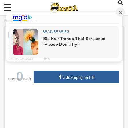
Home
Dowcipy
DOWCIPY
Kawał Dnia: Na Statku Wycieczkowym
On
sty 19, 2023
8
0
Udostępnij na FB
UDOSTĘPNIEŃ