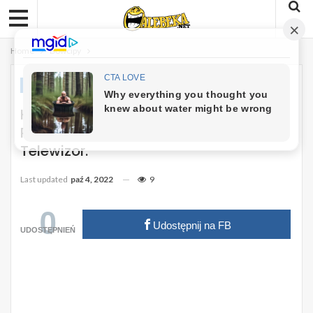
Home
Dowcipy
DOWCIPY
Kawał: Bóg Się Nudził W Niebie I
Poprosił Piotra, Żeby Mu Przyniósł
Telewizor.
Last updated
paź 4, 2022
9
0
Udostępnij na FB
UDOSTĘPNIEŃ