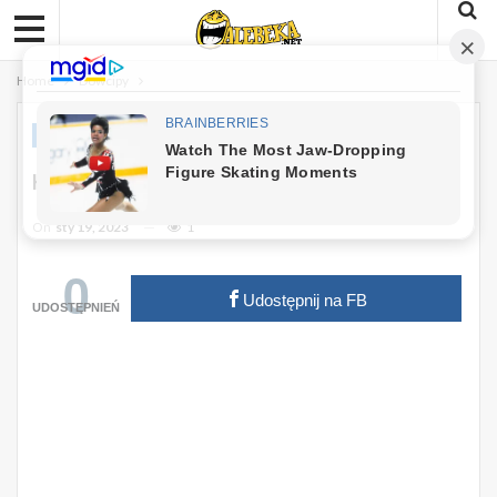
Home
Dowcipy
DOWCIPY
Kawał: Babka Od Kredytu
On
sty 19, 2023
1
0
Udostępnij na FB
UDOSTĘPNIEŃ