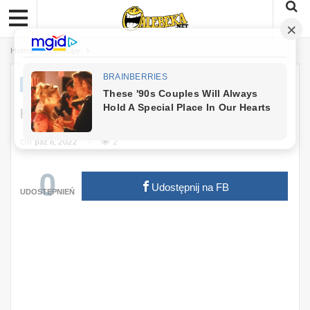
Home
Dowcipy
DOWCIPY
Kawał: 80-Letnia Babcia Na Randce…
On
paź 6, 2022
2
0
Udostępnij na FB
UDOSTĘPNIEŃ