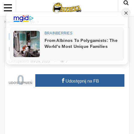
Home
Dowcipy
DOWCIPY
Kawał: Idzie Pijany Kowalski Przez Ulicę
Last updated
sty 28, 2023
7
0
Udostępnij na FB
UDOSTĘPNIEŃ