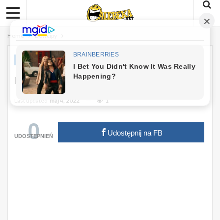
Home
Dowcipy
DOWCIPY
Dowcip: Przychodzi Kobieta Do Lekarza
Last updated
maj 4, 2022
1
0
Udostępnij na FB
UDOSTĘPNIEŃ