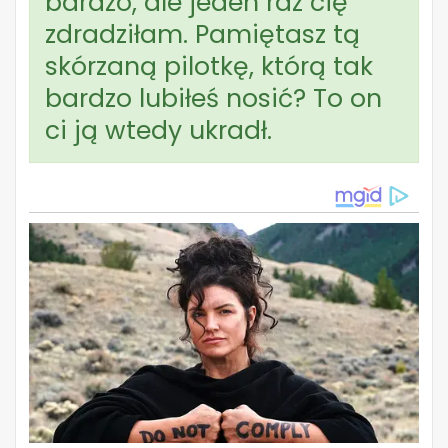
bardzo, ale jeden raz cię
zdradziłam. Pamiętasz tą
skórzaną pilotkę, którą tak
bardzo lubiłeś nosić? To on
ci ją wtedy ukradł.