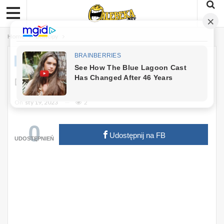
Home
Dowcipy
DOWCIPY
Dowcip Dnia: Na Łożu Śmierci
On
sty 19, 2023
2
0
Udostępnij na FB
UDOSTĘPNIEŃ